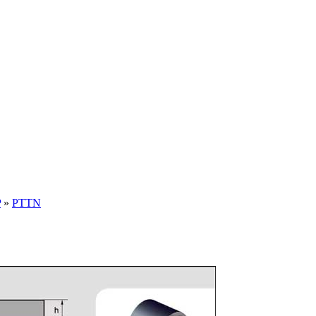
P
»
PTTN