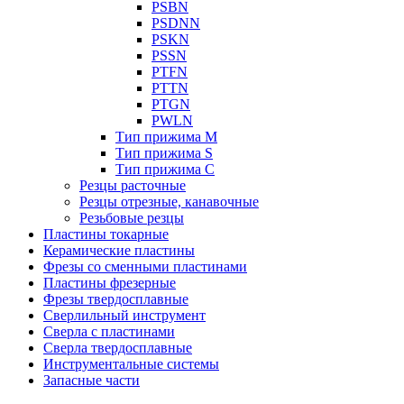
PSBN
PSDNN
PSKN
PSSN
PTFN
PTTN
PTGN
PWLN
Тип прижима M
Тип прижима S
Тип прижима C
Резцы расточные
Резцы отрезные, канавочные
Резьбовые резцы
Пластины токарные
Керамические пластины
Фрезы со сменными пластинами
Пластины фрезерные
Фрезы твердосплавные
Сверлильный инструмент
Сверла с пластинами
Сверла твердосплавные
Инструментальные системы
Запасные части