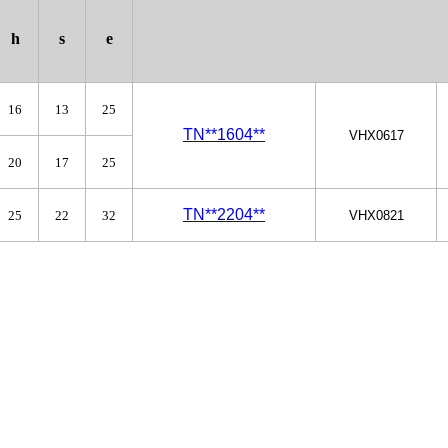
h
s
e
16
13
25
TN**1604
**
VHX0617
20
17
25
TN
**
2204
**
25
22
32
VHX0821