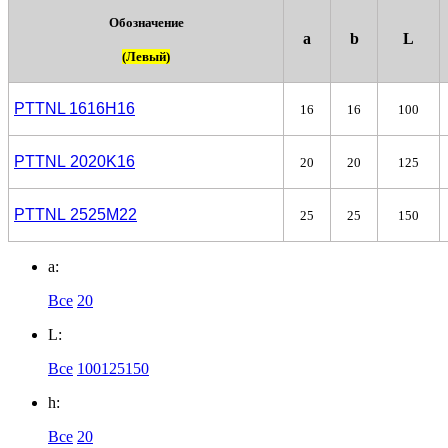
Обозначение
a
b
L
(Левый)
PTTNL 1616H16
16
16
100
PTTNL 2020K16
20
20
125
PTTNL 2525М22
25
25
150
a:
Все
20
L:
Все
100
125
150
h:
Все
20