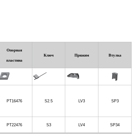
Опорная
Ключ
Прижим
Втулка
пластина
РT16476
S2.5
LV3
SP3
РT22476
S3
LV4
SP34