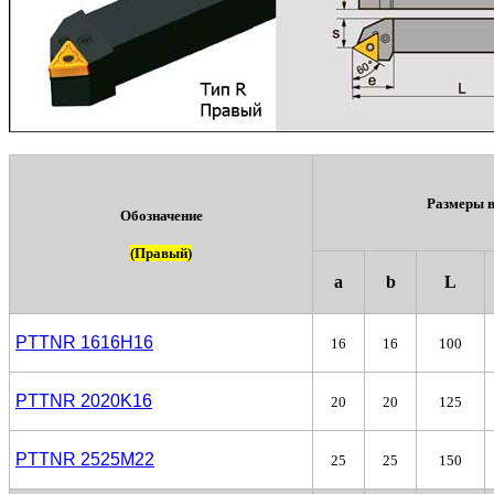
Размеры в
Обозначение
(Правый)
a
b
L
PTTNR 1616H16
16
16
100
PTTNR 2020K16
20
20
125
PTTNR 2525М22
25
25
150