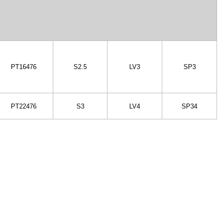
РT16476
S2.5
LV3
SP3
РT22476
S3
LV4
SP34