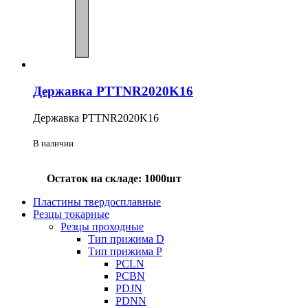
Державка PTTNR2020K16
Державка PTTNR2020K16
В наличии
Остаток на складе: 1000шт
Пластины твердосплавные
Резцы токарные
Резцы проходные
Тип прижима D
Тип прижима P
PCLN
PCBN
PDJN
PDNN