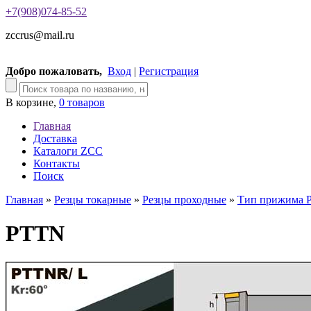
+7(908)074-85-52
zccrus@mail.ru
Добро пожаловать,
Вход
|
Регистрация
В корзине,
0 товаров
Главная
Доставка
Каталоги ZCC
Контакты
Поиск
Главная
»
Резцы токарные
»
Резцы проходные
»
Тип прижима 
PTTN