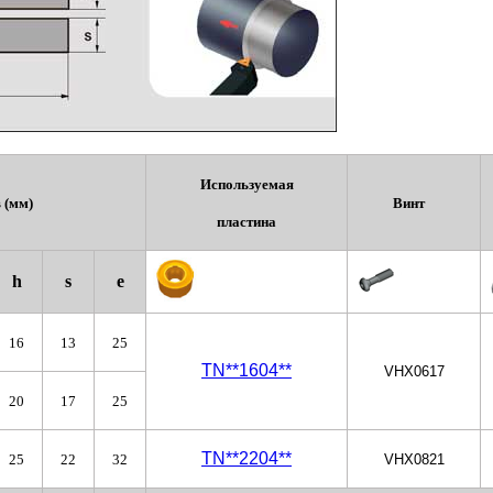
Используемая
 (мм)
Винт
пластина
h
s
e
16
13
25
TN**1604
**
VHX0617
20
17
25
TN
**
2204
**
25
22
32
VHX0821