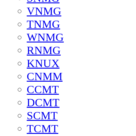
VNMG
TNMG
WNMG
RNMG
KNUX
CNMM
CCMT
DCMT
SCMT
TCMT