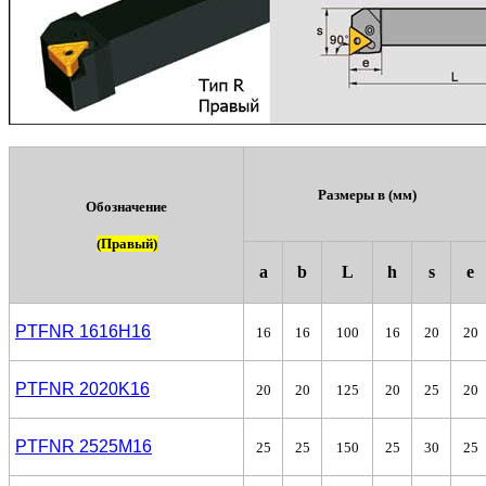
Размеры в (мм)
Обозначение
(Правый)
a
b
L
h
s
e
PTFNR 1616H16
16
16
100
16
20
20
PTFNR 2020K16
20
20
125
20
25
20
PTFNR 2525М16
25
25
150
25
30
25