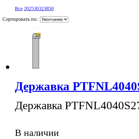
Все
20
25
30
32
38
50
Сортировать по:
Державка PTFNL4040
Державка PTFNL4040S2
В наличии