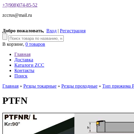
+7(908)074-85-52
zccrus@mail.ru
Добро пожаловать,
Вход
|
Регистрация
В корзине,
0 товаров
Главная
Доставка
Каталоги ZCC
Контакты
Поиск
Главная
»
Резцы токарные
»
Резцы проходные
»
Тип прижима 
PTFN