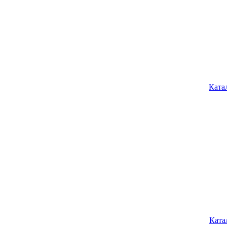
Ката
Ката