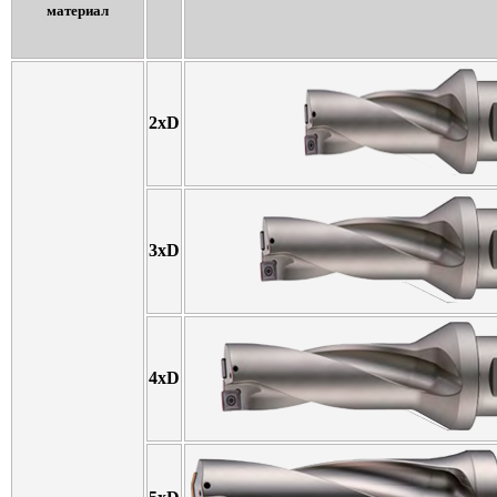
материал
2xD
3xD
4xD