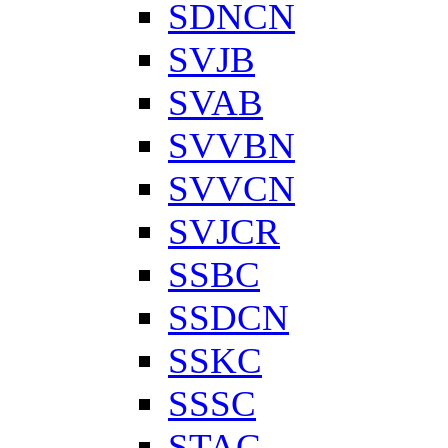
SDNCN
SVJB
SVAB
SVVBN
SVVCN
SVJCR
SSBC
SSDCN
SSKC
SSSC
STAC