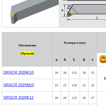
Размеры в (мм)
Обозначение
(Правый)
a
b
L
h
e
SRGCR 2020K10
20
20
125
20
25
R
SRGCR 2525M10
25
25
150
25
32
SRGCR 2020K12
20
20
125
20
27