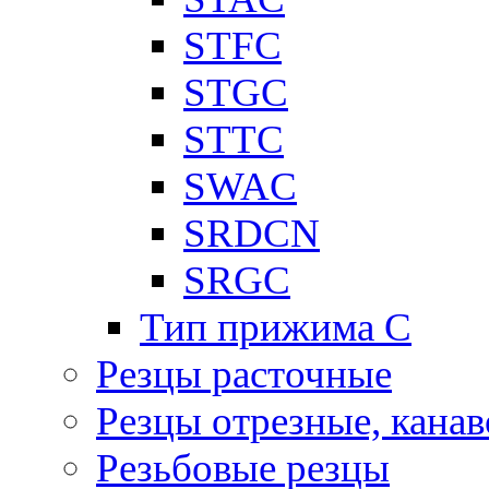
STFC
STGC
STTC
SWAC
SRDCN
SRGC
Тип прижима C
Резцы расточные
Резцы отрезные, кана
Резьбовые резцы