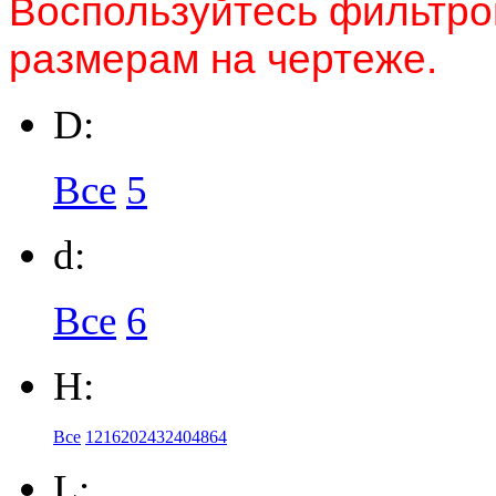
Воспользуйтесь фильтром
размерам на чертеже.
D:
Все
5
d:
Все
6
H:
Все
12
16
20
24
32
40
48
64
L: