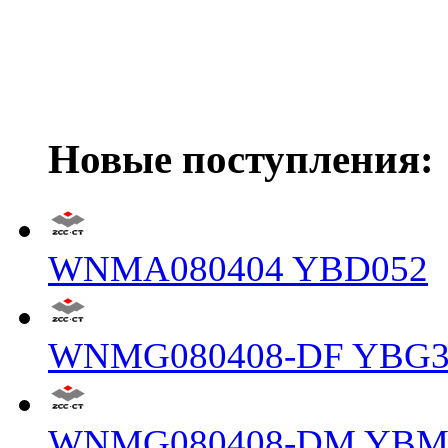
Новые поступления:
WNMA080404 YBD052
WNMG080408-DF YBG3
WNMG080408-DM YBM