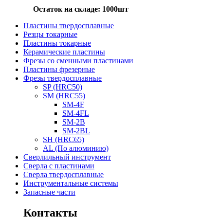
Остаток на складе: 1000шт
Пластины твердосплавные
Резцы токарные
Пластины токарные
Керамические пластины
Фрезы со сменными пластинами
Пластины фрезерные
Фрезы твердосплавные
SP (HRC50)
SM (HRC55)
SM-4F
SM-4FL
SM-2B
SM-2BL
SH (HRC65)
AL (По алюминию)
Сверлильный инструмент
Сверла с пластинами
Сверла твердосплавные
Инструментальные системы
Запасные части
Контакты