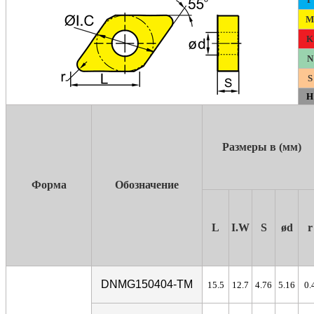
M
K
N
S
H
Размеры в (мм)
Форма
Обозначение
L
I.W
S
ød
r
DNMG150404-TM
15.5
12.7
4.76
5.16
0.