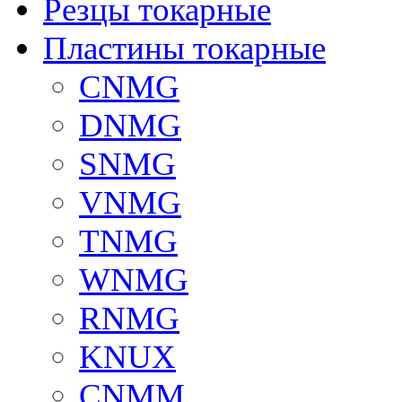
Резцы токарные
Пластины токарные
CNMG
DNMG
SNMG
VNMG
TNMG
WNMG
RNMG
KNUX
CNMM