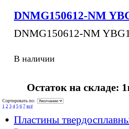
DNMG150612-NM YB
DNMG150612-NM YBG1
В наличии
Остаток на складе: 
Сортировать по:
1
2
3
4
5
6
7
всё
Пластины твердосплавн