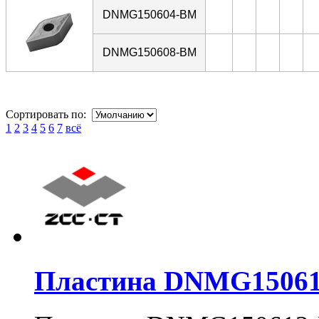
DNMG150604-BM
DNMG150608-BM
Сортировать по:
1
2
3
4
5
6
7
всё
Пластина DNMG15061