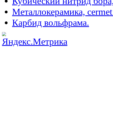
Кубический нитрид бора
Металлокерамика, cermet
Карбид вольфрама.