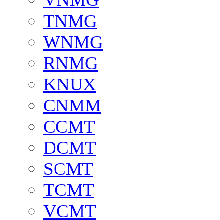
TNMG
WNMG
RNMG
KNUX
CNMM
CCMT
DCMT
SCMT
TCMT
VCMT