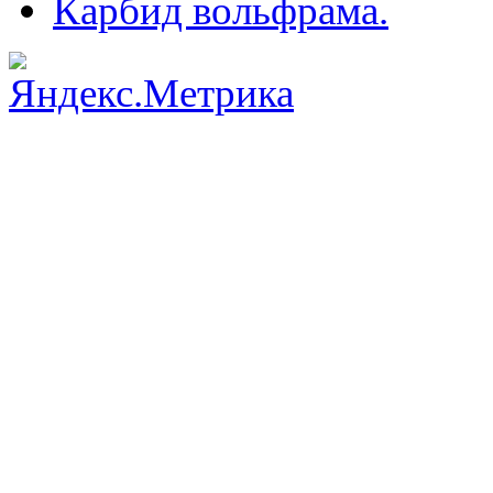
Карбид вольфрама.