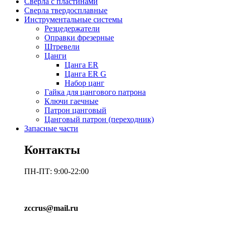
Сверла с пластинами
Сверла твердосплавные
Инструментальные системы
Резцедержатели
Оправки фрезерные
Штревели
Цанги
Цанга ER
Цанга ER G
Набор цанг
Гайка для цангового патрона
Ключи гаечные
Патрон цанговый
Цанговый патрон (переходник)
Запасные части
Контакты
ПН-ПТ: 9:00-22:00
zccrus@mail.ru