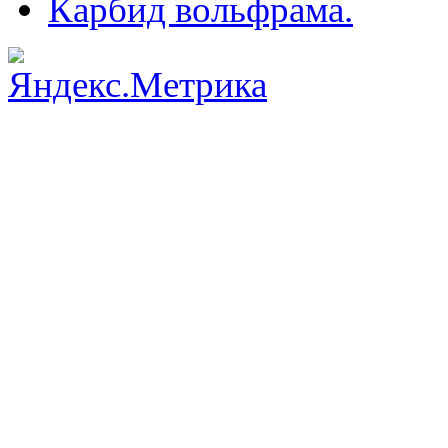
Карбид вольфрама.