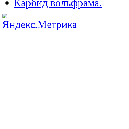
Карбид вольфрама.