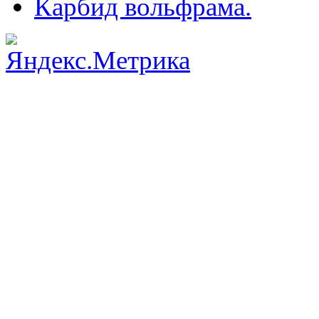
Карбид вольфрама.