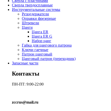
Сверла с пластинами
Сверла твердосплавные
Инструментальные системы
Резцедержатели
Оправки фрезерные
Штревели
Цанги
Цанга ER
Цанга ER G
Набор цанг
Гайка для цангового патрона
Ключи гаечные
Патрон цанговый
Цанговый патрон (переходник)
Запасные части
Контакты
ПН-ПТ: 9:00-22:00
zccrus@mail.ru