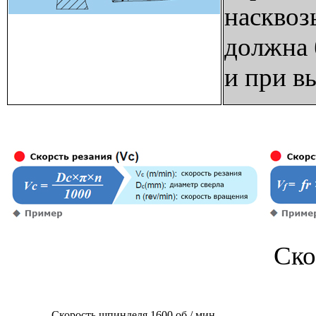
насквоз
должна 
и при в
Ско
Скорость шпинделя 1600 об / мин,