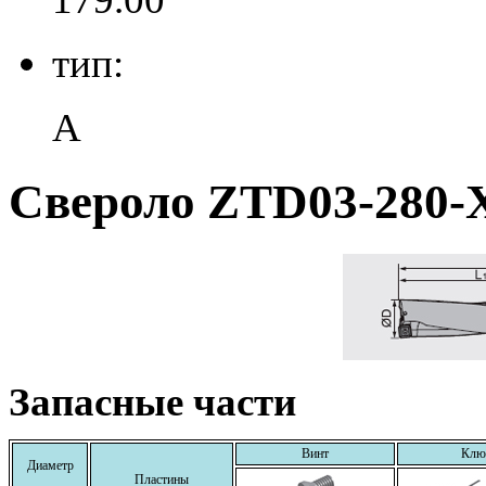
тип:
A
Свероло ZTD03-280-
Запасные части
Винт
Клю
Диаметр
Пластины