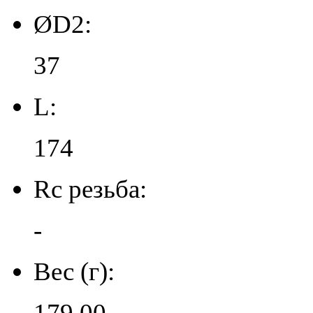
ØD2:
37
L:
174
Rc резьба:
-
Вес (г):
179.00