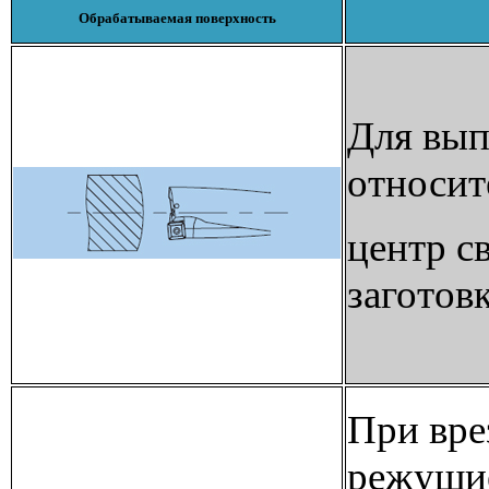
Обрабатываемая поверхность
Для вып
относит
центр с
заготов
При вре
режущие