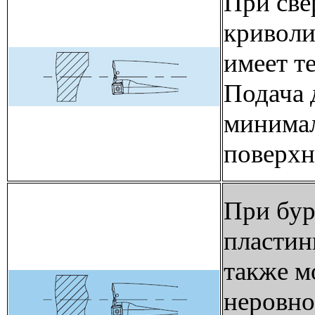
При све
криволи
имеет т
Подача 
минимал
поверхн
При бур
пластин
также м
неровно