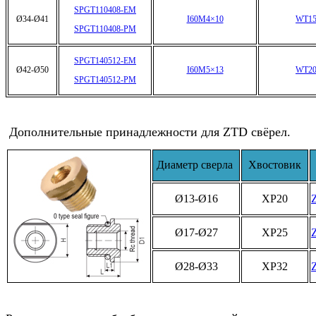
SPGT110408-EM
Ø34-Ø41
I60M4×10
WT15
SPGT110408-PM
SPGT140512-EM
Ø42-Ø50
I60M5×13
WT20
SPGT140512-PM
Дополнительные принадлежности для ZTD свёрел.
Диаметр сверла
Хвостовик
Ø13-Ø16
XP20
Ø17-Ø27
XP25
Ø28-Ø33
XP32