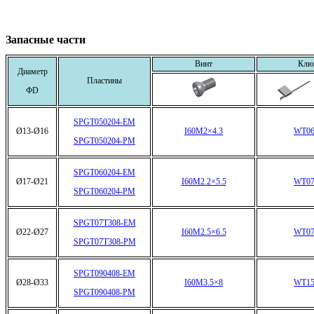
Запасные части
Винт
Клю
Диаметр
Пластины
ФD
SPGT050204-EM
Ø13-Ø16
I60M2×4.3
WT06
SPGT050204-PM
SPGT060204-EM
Ø17-Ø21
I60M2.2×5.5
WT07
SPGT060204-PM
SPGT07T308-EM
Ø22-Ø27
I60M2.5×6.5
WT07
SPGT07T308-PM
SPGT090408-EM
Ø28-Ø33
I60M3.5×8
WT15
SPGT090408-PM