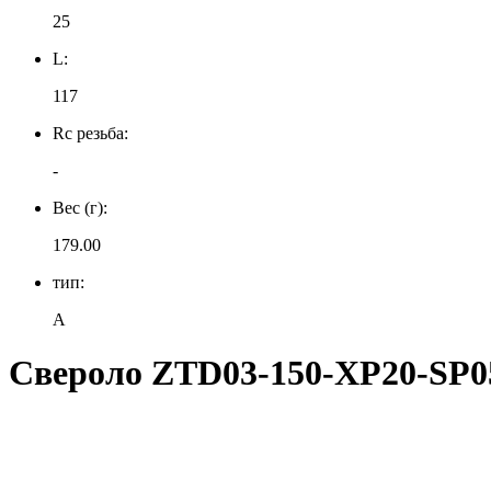
25
L:
117
Rc резьба:
-
Вес (г):
179.00
тип:
A
Свероло ZTD03-150-XP20-SP0