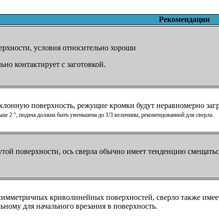
Рекомендации
ерхности, условия относительно хороши
ьно контактирует с заготовкой.
клонную поверхность, режущие кромки будут неравномерно заг
ше 2 °, подача должна быть уменьшена до 1/3 величины, рекомендованной для сверла.
той поверхности, ось сверла обычно имеет тенденцию смещатьс
имметричных криволинейных поверхностей, сверло также имеет
ьному для начального врезания в поверхность.