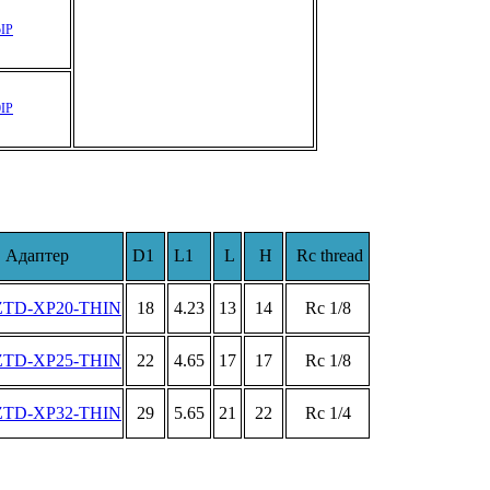
IP
IP
Адаптер
D1
L1
L
H
Rc thread
ZTD-XP20-THIN
18
4.23
13
14
Rc 1/8
ZTD-XP25-THIN
22
4.65
17
17
Rc 1/8
ZTD-XP32-THIN
29
5.65
21
22
Rc 1/4