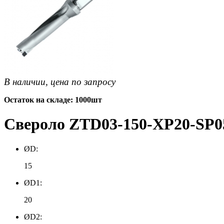
В наличии, цена по запросу
Остаток на складе: 1000шт
Свероло ZTD03-150-XP20-SP05
ØD:
15
ØD1:
20
ØD2: