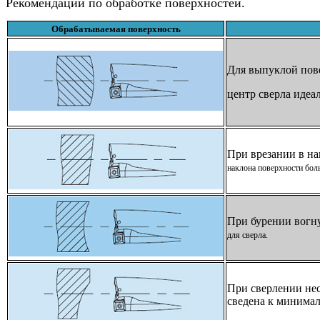
Рекомендации по обработке поверхностей.
Обрабатываемая поверхность
Для выпуклой пов
центр сверла идеал
При врезании в на
наклона поверхности боль
При бурении вогну
для сверла.
При сверлении нес
сведена к минимал