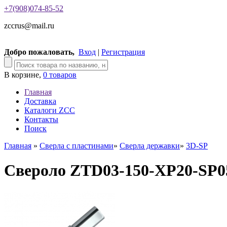
+7(908)074-85-52
zccrus@mail.ru
Добро пожаловать,
Вход
|
Регистрация
В корзине,
0 товаров
Главная
Доставка
Каталоги ZCC
Контакты
Поиск
Главная
»
Сверла с пластинами
»
Сверла державки
»
3D-SP
Свероло ZTD03-150-XP20-SP0