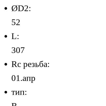
ØD2:
52
L:
307
Rc резьба:
01.апр
тип:
B