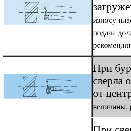
загруже
износу пла
подача дол
рекомендов
При бур
сверла 
от цент
величины, 
При све