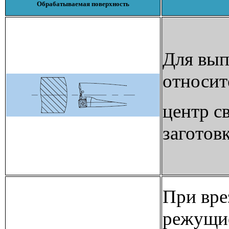
Обрабатываемая поверхность
Для вып
относит
центр с
заготов
При вре
режущие