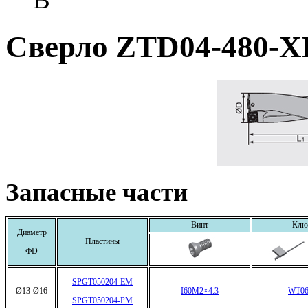
Сверло ZTD04-480-X
Запасные части
Винт
Клю
Диаметр
Пластины
ФD
SPGT050204-EM
Ø13-Ø16
I60M2×4.3
WT06
SPGT050204-PM