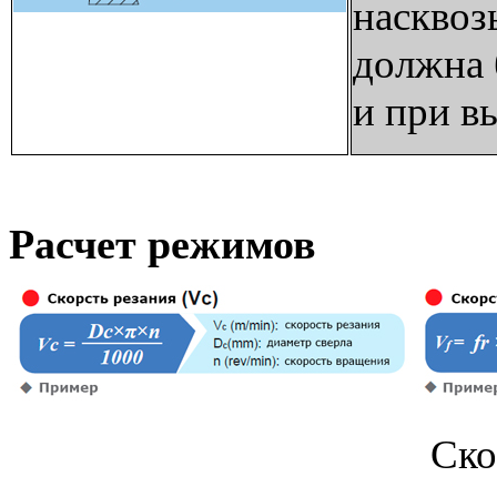
насквоз
должна 
и при в
Расчет режимов
Ско