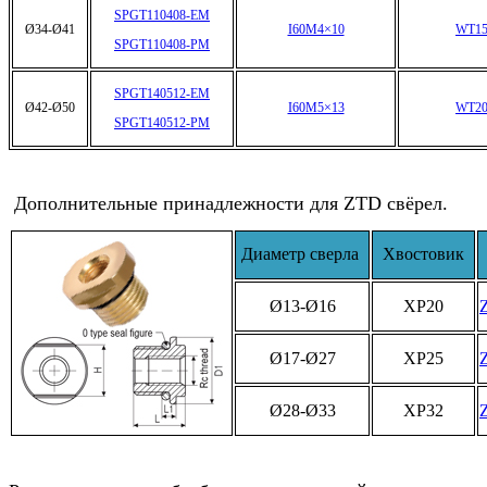
SPGT110408-EM
Ø34-Ø41
I60M4×10
WT15
SPGT110408-PM
SPGT140512-EM
Ø42-Ø50
I60M5×13
WT20
SPGT140512-PM
Дополнительные принадлежности для ZTD свёрел.
Диаметр сверла
Хвостовик
Ø13-Ø16
XP20
Ø17-Ø27
XP25
Ø28-Ø33
XP32