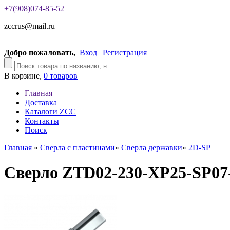
+7(908)074-85-52
zccrus@mail.ru
Добро пожаловать,
Вход
|
Регистрация
В корзине,
0 товаров
Главная
Доставка
Каталоги ZCC
Контакты
Поиск
Главная
»
Сверла с пластинами
»
Сверла державки
»
2D-SP
Сверло ZTD02-230-XP25-SP07