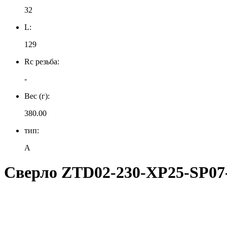
32
L:
129
Rc резьба:
-
Вес (г):
380.00
тип:
A
Сверло ZTD02-230-XP25-SP07