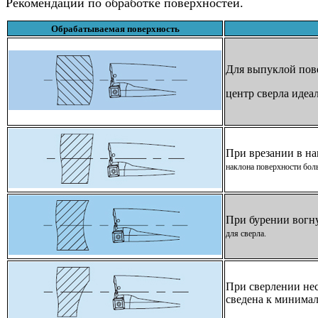
Рекомендации по обработке поверхностей.
Обрабатываемая поверхность
Для выпуклой пов
центр сверла идеал
При врезании в на
наклона поверхности боль
При бурении вогну
для сверла.
При сверлении нес
сведена к минимал