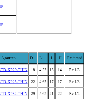
IP
IP
Адаптер
D1
L1
L
H
Rc thread
ZTD-XP20-THIN
18
4.23
13
14
Rc 1/8
ZTD-XP25-THIN
22
4.65
17
17
Rc 1/8
ZTD-XP32-THIN
29
5.65
21
22
Rc 1/4