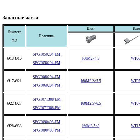
Запасные части
Винт
Клю
Диаметр
Пластины
ФD
SPGT050204-EM
Ø13-Ø16
I60M2×4.3
WT06
SPGT050204-PM
SPGT060204-EM
Ø17-Ø21
I60M2.2×5.5
WT07
SPGT060204-PM
SPGT07T308-EM
Ø22-Ø27
I60M2.5×6.5
WT07
SPGT07T308-PM
SPGT090408-EM
Ø28-Ø33
I60M3.5×8
WT15
SPGT090408-PM