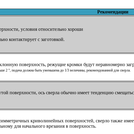
Рекомендации
ерхности, условия относительно хороши
ьно контактирует с заготовкой.
клонную поверхность, режущие кромки будут неравномерно заг
ше 2 °, подача должна быть уменьшена до 1/3 величины, рекомендованной для сверла.
той поверхности, ось сверла обычно имеет тенденцию смещатьс
имметричных криволинейных поверхностей, сверло также имеет
ьному для начального врезания в поверхность.