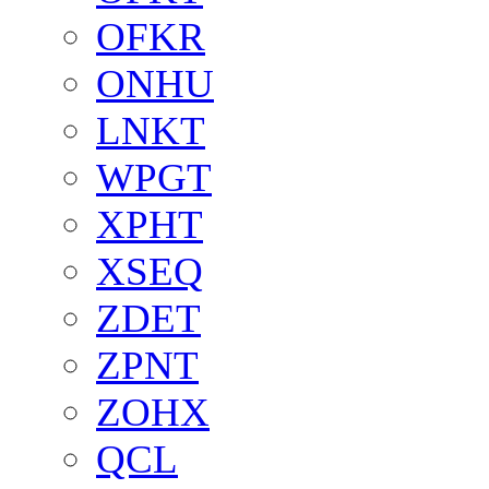
OFKR
ONHU
LNKT
WPGT
XPHT
XSEQ
ZDET
ZPNT
ZOHX
QCL