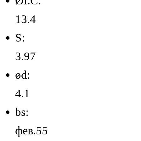
ØI.C:
13.4
S:
3.97
ød:
4.1
bs:
фев.55