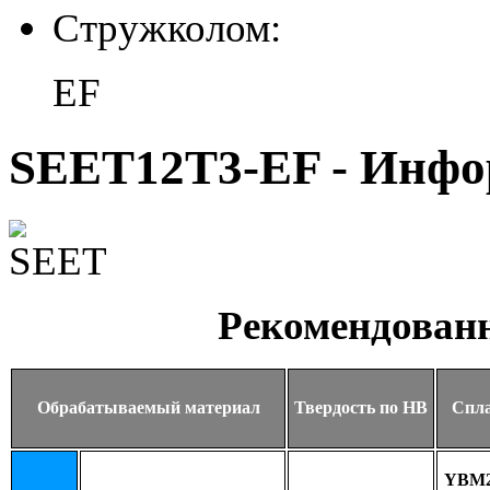
Стружколом:
EF
SEET12T3-EF - Инф
Рекомендован
Обрабатываемый материал
Твердость по HB
Спл
YBM