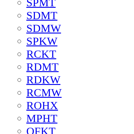
SPMT
SDMT
SDMW
SPKW
RCKT
RDMT
RDKW
RCMW
ROHX
MPHT
OFKT