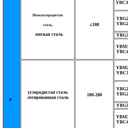
YBC
Низкоуглеродистая
YBG2
YBG2
≤180
сталь,
мягкая сталь
YBG3
YBM3
YBC4
YBM2
YBC3
YBG2
углеродистая сталь
YBG2
180-280
легированная сталь
P
YBG3
YBM3
YBC4