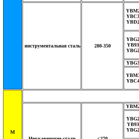
YBM2
YBC3
YBD2
YBG2
YB93
инструментальная сталь
280-350
YBG2
YBG3
YBM3
YBC4
YBM2
YBG2
YB93
YBG2
M
Нержавеющие стали
≤270