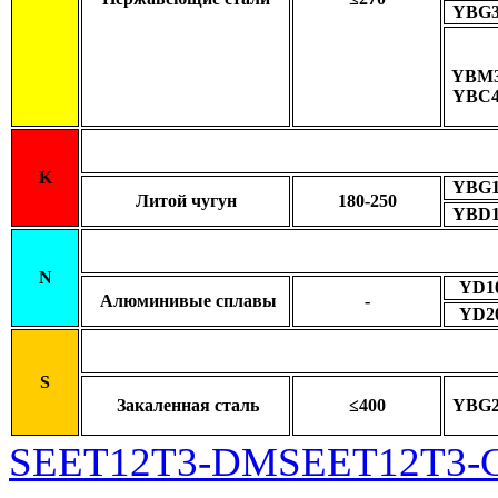
YBG3
YBM3
YBC4
K
YBG1
Литой чугун
180-250
YBD1
N
YD1
Алюминивые сплавы
-
YD2
S
Закаленная сталь
≤400
YBG2
SEET12T3-DM
SEET12T3-