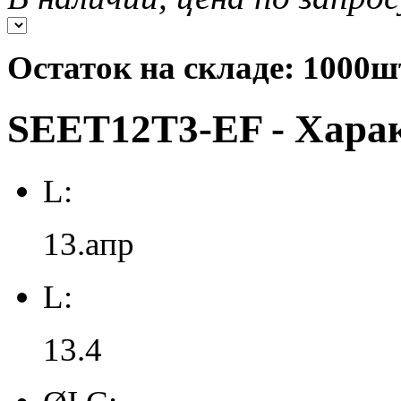
Остаток на складе: 1000ш
SEET12T3-EF - Хара
L:
13.апр
L:
13.4