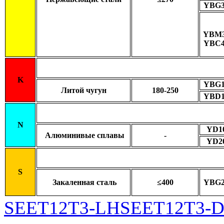
YBG3
YBM3
YBC4
K
YBG1
Литой чугун
180-250
YBD1
N
YD1
Алюминивые сплавы
-
YD2
S
Закаленная сталь
≤400
YBG2
SEET12T3-LH
SEET12T3-