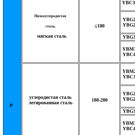
YBC
Низкоуглеродистая
YBG2
YBG2
≤180
сталь,
мягкая сталь
YBG3
YBM3
YBC4
YBM2
YBC3
YBG2
углеродистая сталь
YBG2
180-280
легированная сталь
P
YBG3
YBM3
YBC4