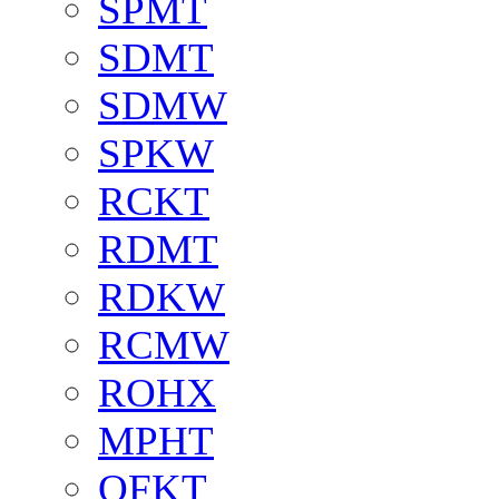
SPMT
SDMT
SDMW
SPKW
RCKT
RDMT
RDKW
RCMW
ROHX
MPHT
OFKT