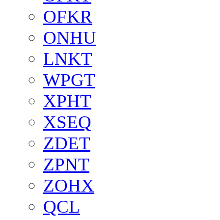
OFKR
ONHU
LNKT
WPGT
XPHT
XSEQ
ZDET
ZPNT
ZOHX
QCL