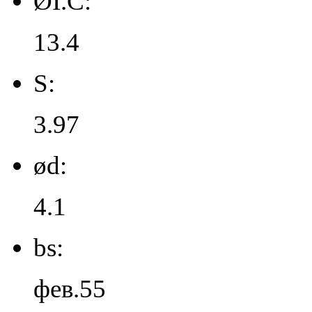
ØI.C:
13.4
S:
3.97
ød:
4.1
bs:
фев.55