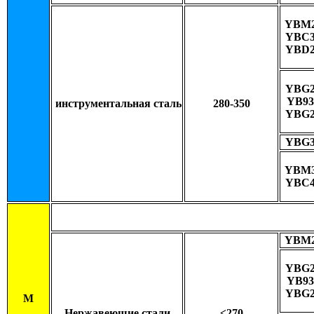
YBM2
YBC3
YBD2
YBG2
YB93
инструментальная сталь
280-350
YBG2
YBG3
YBM3
YBC4
YBM2
YBG2
YB93
YBG2
M
Нержавеющие стали
≤270