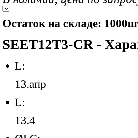
Остаток на складе: 1000ш
SEET12T3-CR - Хара
L:
13.апр
L:
13.4