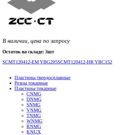
В наличии, цена по запросу
Остаток на складе: 3шт
SCMT120412-EM YBG205
SCMT120412-HR YBC152
Пластины твердосплавные
Резцы токарные
Пластины токарные
CNMG
DNMG
SNMG
VNMG
TNMG
WNMG
RNMG
KNUX