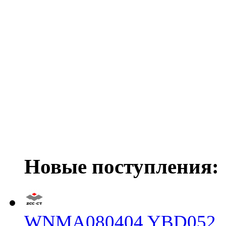
Новые поступления:
WNMA080404 YBD052