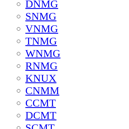
DNMG
SNMG
VNMG
TNMG
WNMG
RNMG
KNUX
CNMM
CCMT
DCMT
SCMT