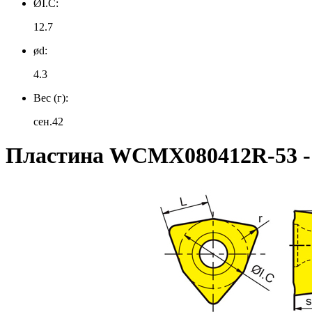
ØI.C:
12.7
ød:
4.3
Вес (г):
сен.42
Пластина WCMX080412R-53 