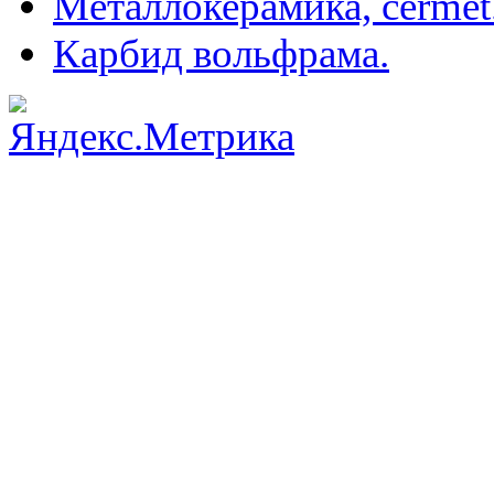
Металлокерамика, cermet
Карбид вольфрама.