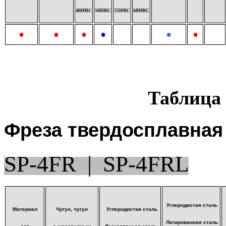
40HRС
50HRC
55HRC
68HRC
•
•
•
•
•
•
Таблица
Фреза твердосплавная
SP-4FR | SP-4FRL
З
Углеродистая сталь
Материал
Чугун, чугун
Углеродистая сталь
Легированная сталь