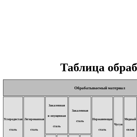
Таблица обра
Обрабатываемый материал
Закаленная
Закаленная
и опущенная
Углеродистая
Легированная
Нержавеющая
Медный
сталь
Чугун
сталь
сталь
сталь
сталь
сплав