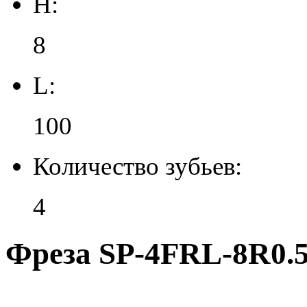
H:
8
L:
100
Количество зубьев:
4
Фреза SP-4FRL-8R0.