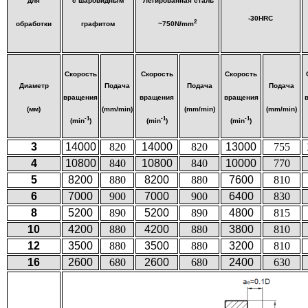
для
с шаровидным
Легированная сталь
-30HRC
2
обработки
графитом
~750N/mm
Скорость
Скорость
Скорость
Диаметр
Подача
Подача
Подача
вращения
вращения
вращения
(мм)
(mm/min)
(mm/min)
(mm/min)
-1
-1
-1
(min
)
(min
)
(min
)
3
14000
820
14000
820
13000
755
4
10800
840
10800
840
10000
770
5
8200
880
8200
880
7600
810
6
7000
900
7000
900
6400
830
8
5200
890
5200
890
4800
815
10
4200
880
4200
880
3800
810
12
3500
880
3500
880
3200
810
16
2600
680
2600
680
2400
630