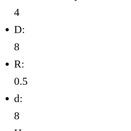
4
D:
8
R:
0.5
d:
8