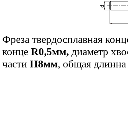
Фреза твердосплавная конц
конце
R
0,5мм,
диаметр хво
части
H
8мм
, общая длинн