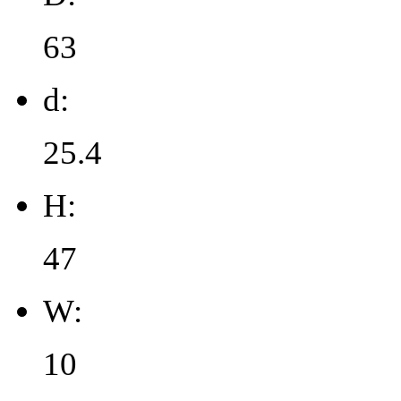
63
d:
25.4
H:
47
W:
10