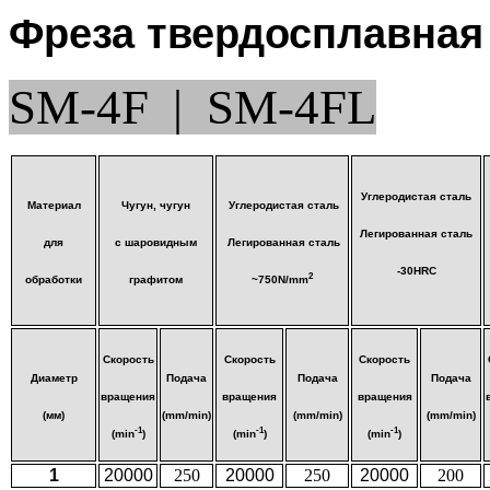
Фреза твердосплавная
SM-4F | SM-4FL
Углеродистая сталь
Материал
Чугун, чугун
Углеродистая сталь
Легированная сталь
для
с шаровидным
Легированная сталь
-30HRC
2
обработки
графитом
~750N/mm
Скорость
Скорость
Скорость
Диаметр
Подача
Подача
Подача
вращения
вращения
вращения
(мм)
(mm/min)
(mm/min)
(mm/min)
-1
-1
-1
(min
)
(min
)
(min
)
1
20000
250
20000
250
20000
200