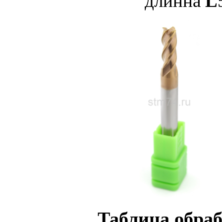
длинна
L
Таблица обра