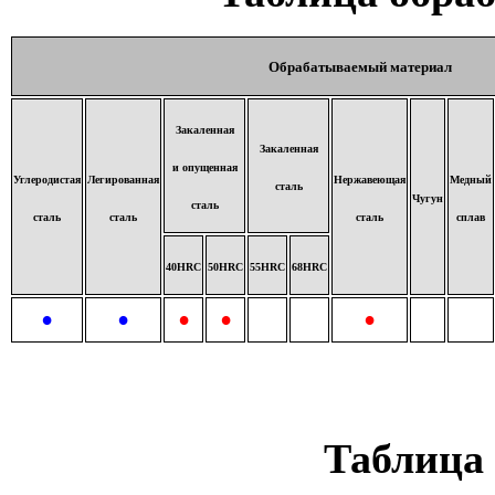
Обрабатываемый материал
Закаленная
Закаленная
и опущенная
Углеродистая
Легированная
Нержавеющая
Медный
сталь
Чугун
сталь
сталь
сталь
сталь
сплав
40HRС
50HRC
55HRC
68HRC
•
•
•
•
•
Таблица