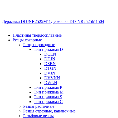
Державка DDJNR2525M11
Державка DDJNR2525M1504
Пластины твердосплавные
Резцы токарные
Резцы проходные
Тип прижима D
DCLN
DDJN
DSBN
DTGN
DVJN
DVVNN
DWLN
Тип прижима P
Тип прижима M
Тип прижима S
Тип прижима C
Резцы расточные
Резцы отрезные, канавочные
Резьбовые резцы