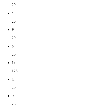
20
a:
20
H:
20
b:
20
L:
125
h:
20
s:
25