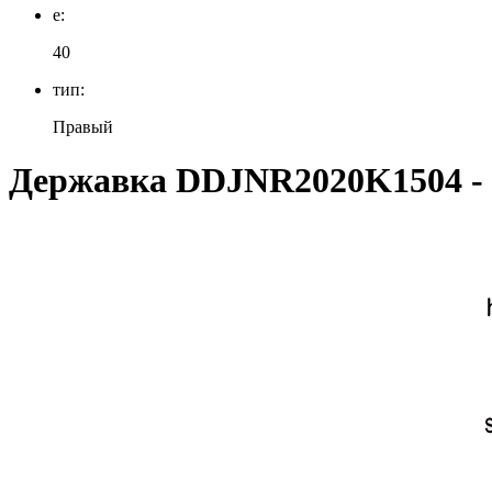
e:
40
тип:
Правый
Державка DDJNR2020K1504 -