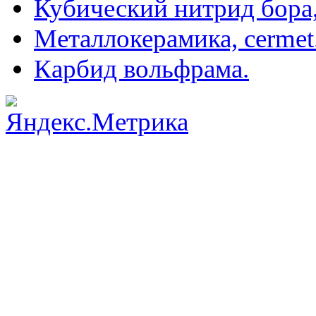
Кубический нитрид бора
Металлокерамика, cermet
Карбид вольфрама.