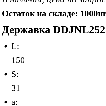
Остаток на складе: 1000ш
Державка DDJNL2525
L:
150
S:
31
a: