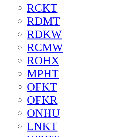
RCKT
RDMT
RDKW
RCMW
ROHX
MPHT
OFKT
OFKR
ONHU
LNKT