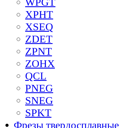
WPGT
XPHT
XSEQ
ZDET
ZPNT
ZOHX
QCL
PNEG
SNEG
SPKT
Фрезы твердосплавные