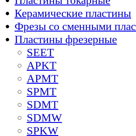
Пластины токарные
Керамические пластины
Фрезы со сменными пла
Пластины фрезерные
SEET
APKT
APMT
SPMT
SDMT
SDMW
SPKW