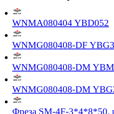
WNMA080404 YBD052
WNMG080408-DF YBG3
WNMG080408-DM YBM
WNMG080408-DM YBG
Фреза SM-4F-3*4*8*50, 