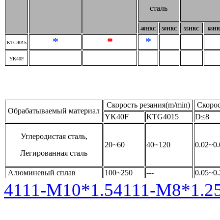
сталь
40HRC
50HRC
55HRC
68H
*
*
*
KTG4015
YK40F
Скорость резания
(m/min)
Скорос
Обрабатываемый материал
YK40F
KTG4015
D≤8
Углеродистая сталь,
20~60
40~120
0.02~0.
Легированная сталь
Алюминевый сплав
100~250
---
0.05~0.
4111-M10*1.5
4111-M8*1.2