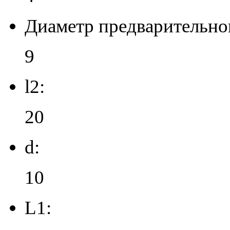
Диаметр предварительног
9
l2:
20
d:
10
L1: