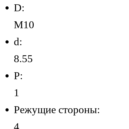
D:
M10
d:
8.55
P:
1
Режущие стороны:
4