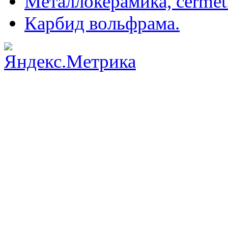
Металлокерамика, cermet
Карбид вольфрама.