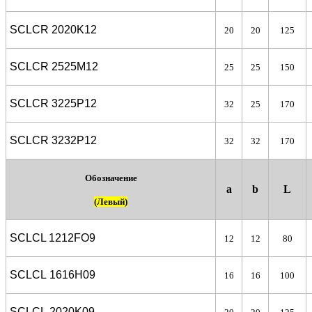
SCLCR 2020K12
20
20
125
SCLCR 2525M12
25
25
150
SCLCR 3225P12
32
25
170
SCLCR 3232P12
32
32
170
Обозначение
a
b
L
(Левый)
SCLCL 1212FO9
12
12
80
SCLCL 1616H09
16
16
100
SCLCL 2020K09