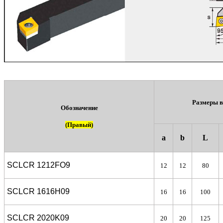
Размеры в
Обозначение
(Правый)
a
b
L
SCLCR 1212FO9
12
12
80
SCLCR 1616H09
16
16
100
SCLCR 2020K09
20
20
125