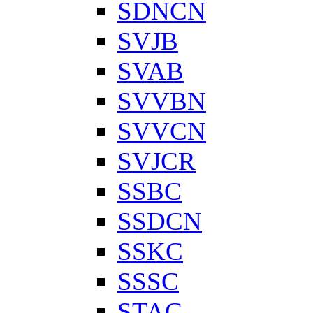
SDNCN
SVJB
SVAB
SVVBN
SVVCN
SVJCR
SSBC
SSDCN
SSKC
SSSC
STAC