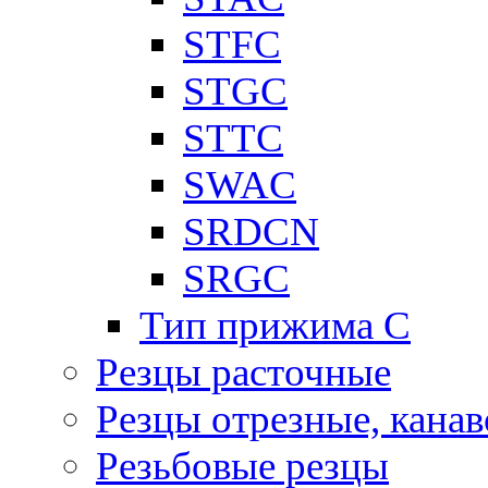
STFC
STGC
STTC
SWAC
SRDCN
SRGC
Тип прижима C
Резцы расточные
Резцы отрезные, кана
Резьбовые резцы