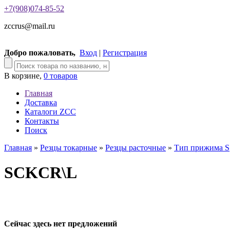
+7(908)074-85-52
zccrus@mail.ru
Добро пожаловать,
Вход
|
Регистрация
В корзине,
0 товаров
Главная
Доставка
Каталоги ZCC
Контакты
Поиск
Главная
»
Резцы токарные
»
Резцы расточные
»
Тип прижима S
SCKCR\L
Сейчас здесь нет предложений