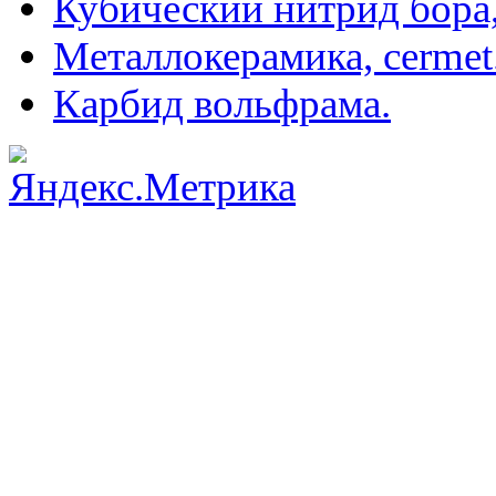
Кубический нитрид бора
Металлокерамика, cermet
Карбид вольфрама.