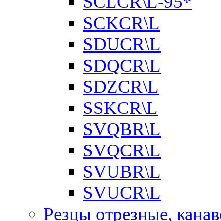
SCLCR\L-95*
SCKCR\L
SDUCR\L
SDQCR\L
SDZCR\L
SSKCR\L
SVQBR\L
SVQCR\L
SVUBR\L
SVUCR\L
Резцы отрезные, кана