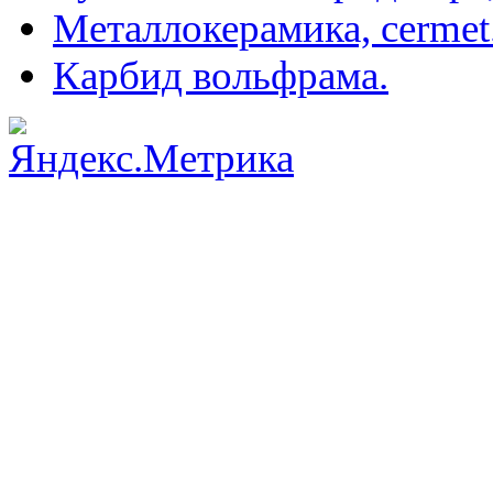
Металлокерамика, cermet
Карбид вольфрама.