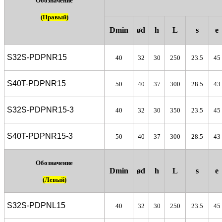
Обозначение
(Правый)
Dmin
ød
h
L
s
e
S32S-PDPNR15
40
32
30
250
23.5
45
S40T-P
DP
NR15
50
40
37
300
28.5
43
S32S-P
DP
NR15-3
40
32
30
350
23.5
45
S40T-P
DP
NR15-3
50
40
37
300
28.5
43
Обозначение
Dmin
ød
h
L
s
e
(Левый)
S32S-PDPNL15
40
32
30
250
23.5
45