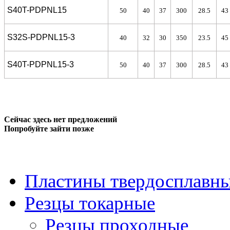
S40T-P
DP
NL15
50
40
37
300
28.5
43
S32S-P
DP
NL15-3
40
32
30
350
23.5
45
S40T-P
DP
NL15-3
50
40
37
300
28.5
43
Сейчас здесь нет предложений
Попробуйте зайти позже
Пластины твердосплавн
Резцы токарные
Резцы проходные