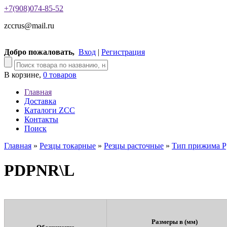
+7(908)074-85-52
zccrus@mail.ru
Добро пожаловать,
Вход
|
Регистрация
В корзине,
0 товаров
Главная
Доставка
Каталоги ZCC
Контакты
Поиск
Главная
»
Резцы токарные
»
Резцы расточные
»
Тип прижима P
PDPNR\L
Размеры в (мм)