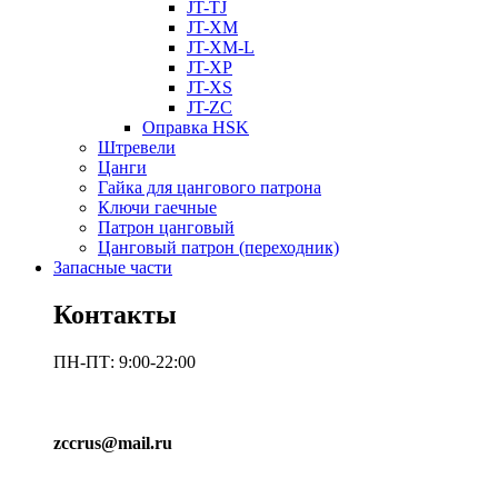
JT-TJ
JT-XM
JT-XM-L
JT-XP
JT-XS
JT-ZC
Оправка HSK
Штревели
Цанги
Гайка для цангового патрона
Ключи гаечные
Патрон цанговый
Цанговый патрон (переходник)
Запасные части
Контакты
ПН-ПТ: 9:00-22:00
zccrus@mail.ru