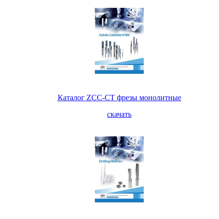
Каталог ZCC-CT фрезы монолитные
скачать