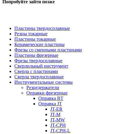
Попробуйте зайти позже
Пластины твердосплавные
Резцы токарные
Пластины токарные
Керамические пластины
Фрезы со сменными пластинами
Пластины фрезерные
Фрезы твердосплавные
Сверлильный инструмент
Сверла с пластинами
Сверла твердосплавные
Инструментальные системы
Резцедержатели
Оправки фрезерные
Оправка BT
Оправка JT
JT-ER
JT-M
JT-MW
JT-CPH
JT-CPH-L