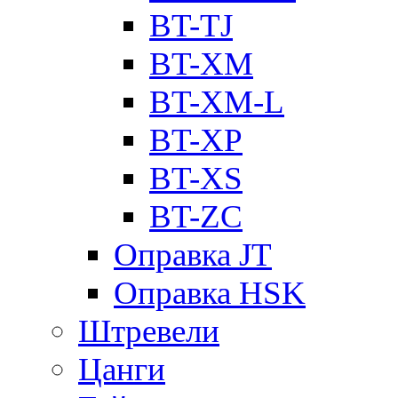
BT-TJ
BT-XM
BT-XM-L
BT-XP
BT-XS
BT-ZC
Оправка JT
Оправка HSK
Штревели
Цанги